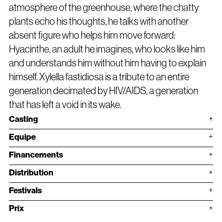
atmosphere of the greenhouse, where the chatty
plants echo his thoughts, he talks with another
absent figure who helps him move forward:
Hyacinthe, an adult he imagines, who looks like him
and understands him without him having to explain
himself. Xylella fastidiosa is a tribute to an entire
generation decimated by HIV/AIDS, a generation
that has left a void in its wake.
Casting
Sacha Starck, Chou Medium, Ghyslaine Lesept, Amir Baylly,
Equipe
Sarah Diep, Fred Devaux, Flavien Mustel
Scénario : Thomas Colineau
Financements
Image : Mica Albanese
· Moulin d’Andé – Résidence CNC
Son : Zélia Leroux-Harchache
Distribution
· Région Sud – Aide à la production
Montage : Gabriel Gonzalez
Vidéoclub
· Toulon Métropole – Aide à la production
Festivals
Etalonnage: Emmanuel Fraisse
· FIFIB
Musique originale: Collectif Afterlife, Louise BSX, Thx4Crying,
Prix
· Canebière Film Festival
Dita Von Tears
· Prix Divine – Que du Feu !