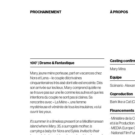
PROCHAINEMENT
À PROPOS
Casting confi
100' | Drame & Fantastique
Mary Mina
Mary, jeune mère porteuse, part en vacances chez
Equipe
Nora et Lena – le couple d’écrivaines
cinquantenaires très aisé dont elle est enceinte. Dès
Scénario : Alexa
son arrivée sur les lieux, Mary comprend qu’elle ne
se trouve pas sur une île comme les autres et que les
Coproduction
intentions du couple ne sont pas si claires. Sa
Bark like a Cat 
rencontre avec « La Mère », une femme
mystérieuse et vénérée de tous les insulaires, va lui
Financements
ouvrir les yeux.
· Ministère de la 
It’s
summer in a timeless present on a Mediterranean
et à la Production
island where Mary, 35, a surrogate mother, is
· MEDIA Europe C
carrying a baby for Nora and Sylvia. Invited to their
· National Film F