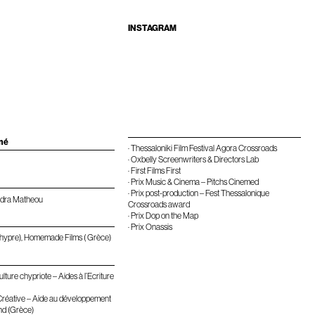
INSTAGRAM
rmé
· Thessaloniki Film Festival Agora Crossroads
· Oxbelly Screenwriters & Directors Lab
· First Films First
· Prix Music & Cinema – Pitchs Cinemed
· Prix post-production – Fest Thessalonique
ndra Matheou
Crossroads award
· Prix Dop on the Map
· Prix Onassis
(Chypre), Homemade Films ( Grèce)
Culture chypriote – Aides à l’Ecriture
réative – Aide au développement
und (Grèce)