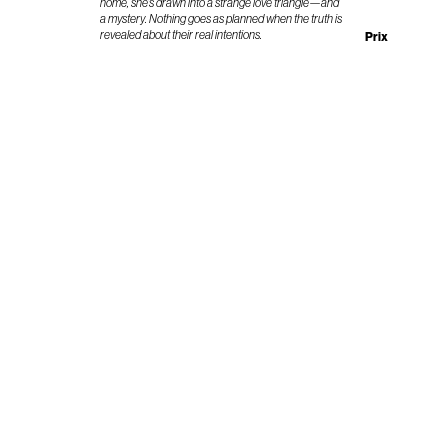
home,
she’s
drawn into a strange love triangle—and
a mystery. Nothing goes as planned when the truth is
revealed about their real intentions.
Prix